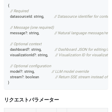
{
// Required
  datasourceId
:
string
,
// Datasource identifier for context
// Message (one required)
  message
?
:
string
,
// Natural language message/requ
// Optional context
  dashboard
?
:
string
,
// Dashboard JSON for editing/an
  visualizationId
?
:
string
,
// Visualization ID for visualizati
// Optional configuration
  model
?
:
string
,
// LLM model override
  stream
?
:
boolean
// Return SSE stream instead of JS
}
リクエストパラメーター