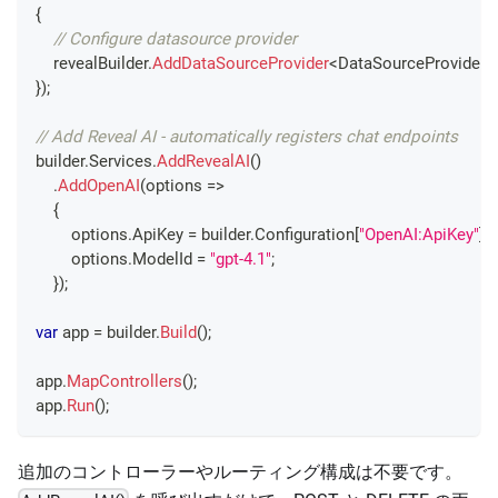
{
// Configure datasource provider
    revealBuilder
.
AddDataSourceProvider
<
DataSourceProvider
>
}
)
;
// Add Reveal AI - automatically registers chat endpoints
builder
.
Services
.
AddRevealAI
(
)
.
AddOpenAI
(
options 
=>
{
        options
.
ApiKey 
=
 builder
.
Configuration
[
"OpenAI:ApiKey"
]
;
        options
.
ModelId 
=
"gpt-4.1"
;
}
)
;
var
 app 
=
 builder
.
Build
(
)
;
app
.
MapControllers
(
)
;
app
.
Run
(
)
;
追加のコントローラーやルーティング構成は不要です。