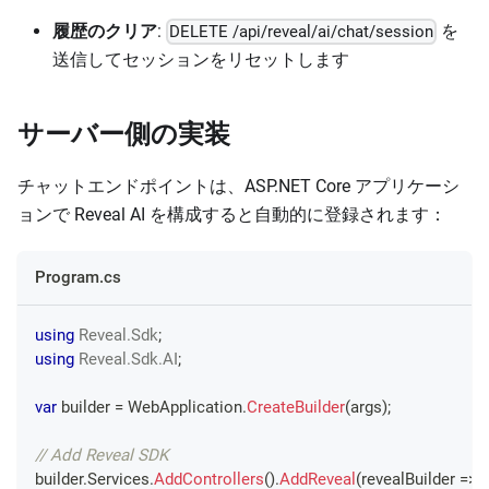
履歴のクリア
:
を
DELETE /api/reveal/ai/chat/session
送信してセッションをリセットします
サーバー側の実装
チャットエンドポイントは、ASP.NET Core アプリケーシ
ョンで Reveal AI を構成すると自動的に登録されます：
Program.cs
using
Reveal
.
Sdk
;
using
Reveal
.
Sdk
.
AI
;
var
 builder 
=
 WebApplication
.
CreateBuilder
(
args
)
;
// Add Reveal SDK
builder
.
Services
.
AddControllers
(
)
.
AddReveal
(
revealBuilder 
=>