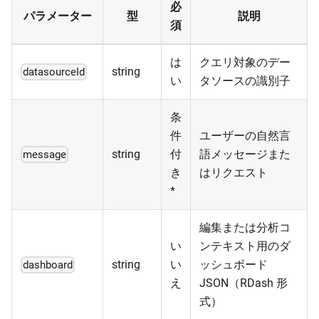
必
パラメーター
型
説明
須
は
クエリ対象のデー
string
datasourceId
い
タソースの識別子
条
件
ユーザーの自然言
string
付
語メッセージまた
message
き
はリクエスト
*
編集または分析コ
い
ンテキスト用のダ
string
い
ッシュボード
dashboard
え
JSON（RDash 形
式）