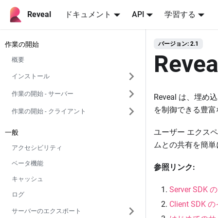
Reveal
ドキュメント
API
学習する
作業の開始
バージョン: 2.1
Reve
概要
インストール
作業の開始 - サーバー
Reveal は、
を制御できる豊富
作業の開始 - クライアント
ユーザー エクスペ
一般
ムとの共有を簡単
アクセシビリティ
ベータ機能
参照リンク:
キャッシュ
Server SD
ログ
Client SD
サーバーのエクスポート