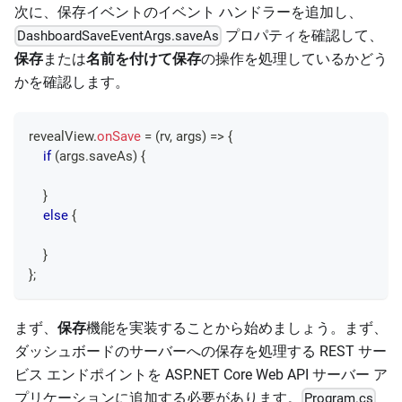
次に、保存イベントのイベント ハンドラーを追加し、
プロパティを確認して、
DashboardSaveEventArgs.saveAs
保存
または
名前を付けて保存
の操作を処理しているかどう
かを確認します。
revealView
.
onSave
=
(
rv
,
 args
)
=>
{
if
(
args
.
saveAs
)
{
}
else
{
}
}
;
まず、
保存
機能を実装することから始めましょう。まず、
ダッシュボードのサーバーへの保存を処理する REST サー
ビス エンドポイントを ASP.NET Core Web API サーバー ア
プリケーションに追加する必要があります。
Program.cs