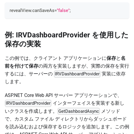
revealView
.
canSaveAs
=
"false"
;
例: IRVDashboardProvider を使用した
保存の実装
この例では、クライアント アプリケーションに
保存
と
名
前を付けて保存
の両方を実装しますが、実際の保存を実行
するには、サーバーの
実装に依存
IRVDashboardProvider
します。
ASP.NET Core Web API サーバー アプリケーションで、
インターフェイスを実装する新し
IRVDashboardProvider
いクラスを作成します。
メソッド
GetDashboardAsync
で、カスタム ファイル ディレクトリからダッシュボード
を読み込むおよび保存するロジックを追加します。この例