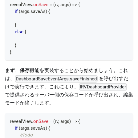
revealView
.
onSave
=
(
rv
,
 args
)
=>
{
if
(
args
.
saveAs
)
{
}
else
{
}
}
;
まず、
保存
機能を実装することから始めましょう。これ
は、
を呼び出すだ
DashboardSaveEventArgs.saveFinished
けで実行できます。これにより、
IRVDashboardProvider
で提供されるサーバー側の保存コードが呼び出され、編集
モードが終了します。
revealView
.
onSave
=
(
rv
,
 args
)
=>
{
if
(
args
.
saveAs
)
{
//todo