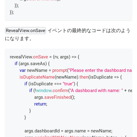
}
)
;
}
)
;
イベントの最終的なコードは次のよう
RevealView.onSave
になります。
revealView
.
onSave
=
(
rv
,
 args
)
=>
{
if
(
args
.
saveAs
)
{
var
 newName 
=
prompt
(
"Please enter the dashboard nam
isDuplicateName
(
newName
)
.
then
(
isDuplicate
=>
{
if
(
isDuplicate 
===
"true"
)
{
if
(
!
window
.
confirm
(
"A dashboard with name: "
+
 ne
                    args
.
saveFinished
(
)
;
return
;
}
}
            args
.
dashboardId
=
 args
.
name
=
 newName
;