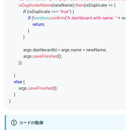
isDuplicateName
(
newName
)
.
then
(
isDuplicate
=>
{
if
(
isDuplicate 
===
"true"
)
{
if
(
!
window
.
confirm
(
"A dashboard with name: "
+
 ne
return
;
}
}
            args
.
dashboardId
=
 args
.
name
=
 newName
;
            args
.
saveFinished
(
)
;
}
)
;
}
else
{
        args
.
saveFinished
(
)
;
}
}
コードの取得