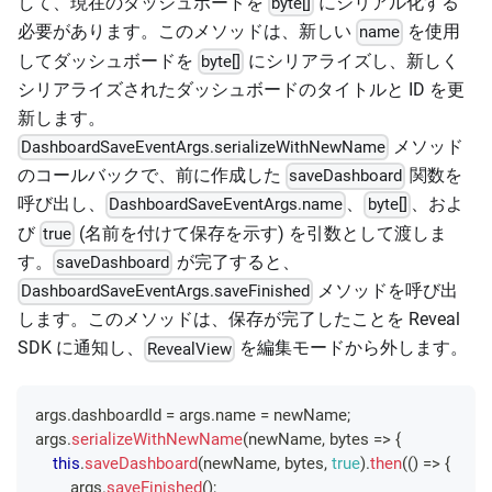
して、現在のダッシュボードを
にシリアル化する
byte[]
必要があります。このメソッドは、新しい
を使用
name
してダッシュボードを
にシリアライズし、新しく
byte[]
シリアライズされたダッシュボードのタイトルと ID を更
新します。
メソッド
DashboardSaveEventArgs.serializeWithNewName
のコールバックで、前に作成した
関数を
saveDashboard
呼び出し、
、
、およ
DashboardSaveEventArgs.name
byte[]
び
(名前を付けて保存を示す) を引数として渡しま
true
す。
が完了すると、
saveDashboard
メソッドを呼び出
DashboardSaveEventArgs.saveFinished
します。このメソッドは、保存が完了したことを Reveal
SDK に通知し、
を編集モードから外します。
RevealView
args
.
dashboardId
=
 args
.
name
=
 newName
;
args
.
serializeWithNewName
(
newName
,
bytes
=>
{
this
.
saveDashboard
(
newName
,
 bytes
,
true
)
.
then
(
(
)
=>
{
        args
.
saveFinished
(
)
;