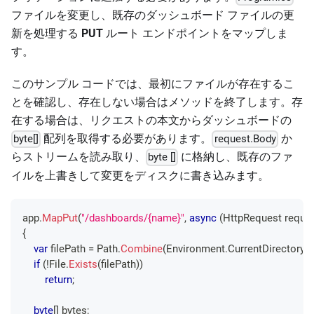
ファイルを変更し、既存のダッシュボード ファイルの更
新を処理する
PUT
ルート エンドポイントをマップしま
す。
このサンプル コードでは、最初にファイルが存在するこ
とを確認し、存在しない場合はメソッドを終了します。存
在する場合は、リクエストの本文からダッシュボードの
配列を取得する必要があります。
か
byte[]
request.Body
らストリームを読み取り、
に格納し、既存のファ
byte []
イルを上書きして変更をディスクに書き込みます。
app
.
MapPut
(
"/dashboards/{name}"
,
async
(
HttpRequest
 reque
{
var
 filePath 
=
 Path
.
Combine
(
Environment
.
CurrentDirectory
,
if
(
!
File
.
Exists
(
filePath
)
)
return
;
byte
[
]
 bytes
;