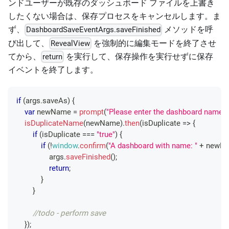
ンドユーザーが既存のダッシュボード ファイルを上書き
したくない場合は、保存プロセスをキャンセルします。ま
ず、
メソッドを呼
DashboardSaveEventArgs.saveFinished
び出して、
を強制的に編集モードを終了させ
RevealView
てから、
を実行して、保存操作を実行せずに保存
return
イベントを終了します。
if
(
args
.
saveAs
)
{
var
 newName 
=
prompt
(
"Please enter the dashboard name"
)
isDuplicateName
(
newName
)
.
then
(
isDuplicate
=>
{
if
(
isDuplicate 
===
"true"
)
{
if
(
!
window
.
confirm
(
"A dashboard with name: "
+
 newN
                args
.
saveFinished
(
)
;
return
;
}
}
//todo - perform save
}
)
;