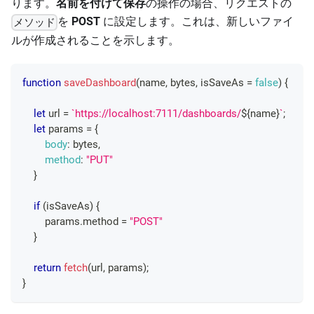
ります。
名前を付けて保存
の操作の場合、リクエストの
を
POST
に設定します。これは、新しいファイ
メソッド
ルが作成されることを示します。
function
saveDashboard
(
name
,
 bytes
,
 isSaveAs 
=
false
)
{
let
 url 
=
`
https://localhost:7111/dashboards/
${
name
}
`
;
let
 params 
=
{
body
:
 bytes
,
method
:
"PUT"
}
if
(
isSaveAs
)
{
        params
.
method
=
"POST"
}
return
fetch
(
url
,
 params
)
;
}