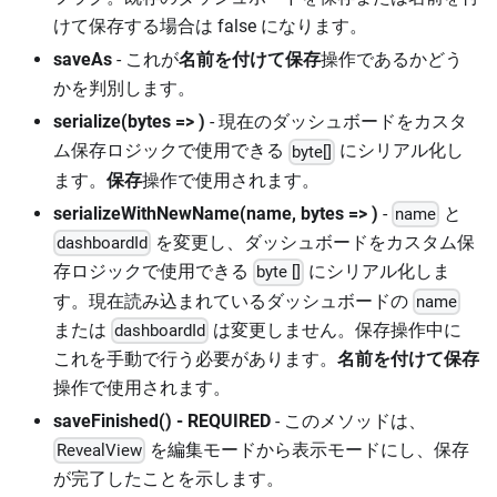
けて保存する場合は false になります。
saveAs
- これが
名前を付けて保存
操作であるかどう
かを判別します。
serialize(bytes =>
)
- 現在のダッシュボードをカスタ
ム保存ロジックで使用できる
に​​シリアル化し
byte[]
ます。
保存
操作で使用されます。
serializeWithNewName(name, bytes =>
)
-
と
name
を変更し、ダッシュボードをカスタム保
dashboardId
存ロジックで使用できる
に​​シリアル化しま
byte []
す。現在読み込まれているダッシュボードの
name
または
は変更しません。保存操作中に
dashboardId
これを手動で行う必要があります。
名前を付けて保存
操作で使用されます。
saveFinished() - REQUIRED
- このメソッドは、
を編集モードから表示モードにし、保存
RevealView
が完了したことを示します。