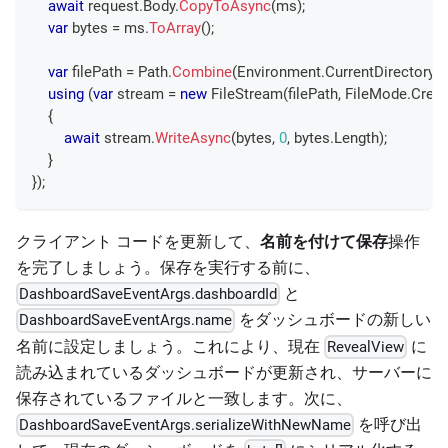
await
 request
.
Body
.
CopyToAsync
(
ms
)
;
var
 bytes 
=
 ms
.
ToArray
(
)
;
var
 filePath 
=
 Path
.
Combine
(
Environment
.
CurrentDirectory
,
using
(
var
 stream 
=
new
FileStream
(
filePath
,
 FileMode
.
Creat
{
await
 stream
.
WriteAsync
(
bytes
,
0
,
 bytes
.
Length
)
;
}
}
)
;
クライアント コードを更新して、
名前を付けて保存
操作
を完了しましょう。保存を実行する前に、
と
DashboardSaveEventArgs.dashboardId
をダッシュボードの新しい
DashboardSaveEventArgs.name
名前に設定しましょう。これにより、現在
に
RevealView
読み込まれているダッシュボードが更新され、サーバーに
保存されているファイルと一致します。次に、
を呼び出
DashboardSaveEventArgs.serializeWithNewName