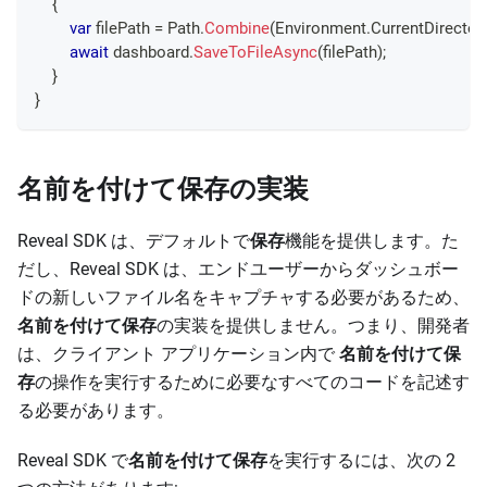
{
var
 filePath 
=
 Path
.
Combine
(
Environment
.
CurrentDirector
await
 dashboard
.
SaveToFileAsync
(
filePath
)
;
}
}
名前を付けて保存の実装
Reveal SDK は、デフォルトで
保存
機能を提供します。た
だし、Reveal SDK は、エンドユーザーからダッシュボー
ドの新しいファイル名をキャプチャする必要があるため、
名前を付けて保存
の実装を提供しません。つまり、開発者
は、クライアント アプリケーション内で
名前を付けて保
存
の操作を実行するために必要なすべてのコードを記述す
る必要があります。
Reveal SDK で
名前を付けて保存
を実行するには、次の 2