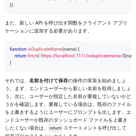
}
)
;
また、新しい API を呼び出す関数をクライアント アプリ
ケーションに追加する必要があります。
function
isDuplicateName
(
name
)
{
return
fetch
(
`
https://localhost:7111/isduplicatename/
${
nam
}
それでは、
名前を付けて保存
の操作の実装を始めましょ
う。まず、エンドユーザーから新しい名前を取得しましょ
う。次に、ユーザーが指定した名前が重複していないかど
うかを確認します。重複している場合は、既存のファイル
を上書きするようにユーザーにプロンプトを出します。エ
ンドユーザーが既存のダッシュボード ファイルを上書き
したくない場合は、
ステートメントを呼び出して
return