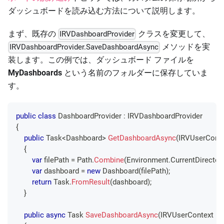
ダッシュボードを読み込む方法について説明します。
まず、既存の
クラスを変更して、
IRVDashboardProvider
メソッドを実
IRVDashboardProvider.SaveDashboardAsync
装します。この例では、ダッシュボード ファイルを
MyDashboards
という名前のフォルダーに保存していま
す。
public
class
DashboardProvider
:
IRVDashboardProvider
{
public
Task
<
Dashboard
>
GetDashboardAsync
(
IRVUserConte
{
var
 filePath 
=
 Path
.
Combine
(
Environment
.
CurrentDirector
var
 dashboard 
=
new
Dashboard
(
filePath
)
;
return
 Task
.
FromResult
(
dashboard
)
;
}
public
async
Task
SaveDashboardAsync
(
IRVUserContext
 u