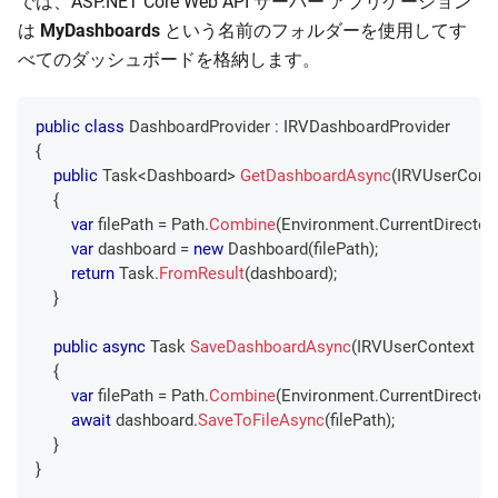
では、ASP.NET Core Web API サーバー アプリケーション
は
MyDashboards
という名前のフォルダーを使用してす
べてのダッシュボードを格納します。
public
class
DashboardProvider
:
IRVDashboardProvider
{
public
Task
<
Dashboard
>
GetDashboardAsync
(
IRVUserConte
{
var
 filePath 
=
 Path
.
Combine
(
Environment
.
CurrentDirector
var
 dashboard 
=
new
Dashboard
(
filePath
)
;
return
 Task
.
FromResult
(
dashboard
)
;
}
public
async
Task
SaveDashboardAsync
(
IRVUserContext
 u
{
var
 filePath 
=
 Path
.
Combine
(
Environment
.
CurrentDirector
await
 dashboard
.
SaveToFileAsync
(
filePath
)
;
}
}