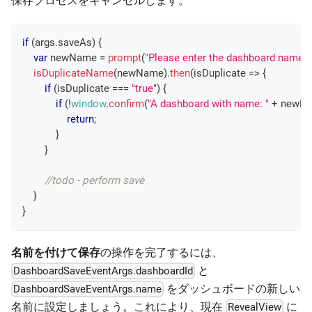
保存プロセスをキャンセルします。
if
(
args
.
saveAs
)
{
var
 newName 
=
prompt
(
"Please enter the dashboard name"
)
isDuplicateName
(
newName
)
.
then
(
isDuplicate
=>
{
if
(
isDuplicate 
===
"true"
)
{
if
(
!
window
.
confirm
(
"A dashboard with name: "
+
 newN
return
;
}
}
//todo - perform save
}
}
名前を付けて保存
の操作を完了するには、
と
DashboardSaveEventArgs.dashboardId
をダッシュボードの新しい
DashboardSaveEventArgs.name
名前に設定しましょう。これにより、現在
に
RevealView