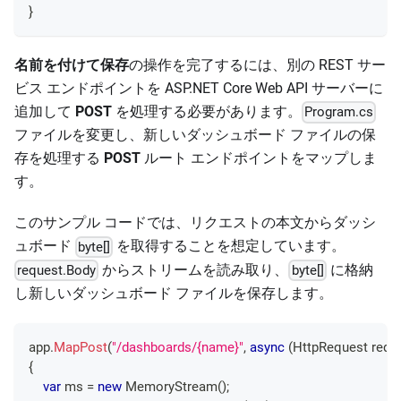
}
名前を付けて保存
の操作を完了するには、別の REST サー
ビス エンドポイントを ASP.NET Core Web API サーバーに
追加して
POST
を処理する必要があります。
Program.cs
ファイルを変更し、新しいダッシュボード ファイルの保
存を処理する
POST
ルート エンドポイントをマップしま
す。
このサンプル コードでは、リクエストの本文からダッシ
ュボード
を取得することを想定しています。
byte[]
からストリームを読み取り、
に格納
request.Body
byte[]
し新しいダッシュボード ファイルを保存します。
app
.
MapPost
(
"/dashboards/{name}"
,
async
(
HttpRequest
 requ
{
var
 ms 
=
new
MemoryStream
(
)
;