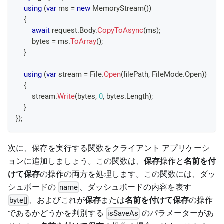
using
(
var
 ms 
=
new
MemoryStream
(
)
)
{
await
 request
.
Body
.
CopyToAsync
(
ms
)
;
        bytes 
=
 ms
.
ToArray
(
)
;
}
using
(
var
 stream 
=
 File
.
Open
(
filePath
,
 FileMode
.
Open
)
)
{
        stream
.
Write
(
bytes
,
0
,
 bytes
.
Length
)
;
}
}
)
;
次に、保存を実行する関数をクライアント アプリケーシ
ョンに追加しましょう。この関数は、
保存
操作と
名前を付
けて保存
の操作の両方を処理します。この関数には、ダッ
シュボードの
、ダッシュボードの内容を表す
name
、およびこれが
保存
または
名前を付けて保存
の操作
byte[]
であるかどうかを判別する
のパラメーターがあ
isSaveAs