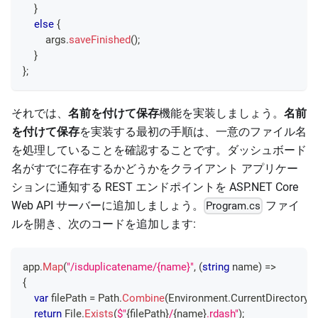
}
else
{
        args
.
saveFinished
(
)
;
}
}
;
それでは、
名前を付けて保存
機能を実装しましょう。
名前
を付けて保存
を実装する最初の手順は、一意のファイル名
を処理していることを確認することです。ダッシュボード
名がすでに存在するかどうかをクライアント アプリケー
ションに通知する REST エンドポイントを ASP.NET Core
Web API サーバーに追加しましょう。
ファイ
Program.cs
ルを開き、次のコードを追加します:
app
.
Map
(
"/isduplicatename/{name}"
,
(
string
 name
)
=>
{
var
 filePath 
=
 Path
.
Combine
(
Environment
.
CurrentDirectory
,
return
 File
.
Exists
(
$"
{
filePath
}
/
{
name
}
.rdash"
)
;