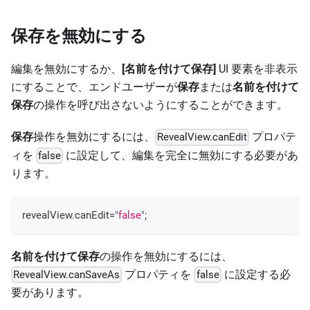
保存を無効にする
編集を無効にするか、
[名前を付けて保存]
UI 要素を非表示
にすることで、エンドユーザーが
保存
または
名前を付けて
保存
の操作を呼び出さないようにすることができます。
保存
操作を無効にするには、
プロパテ
RevealView.canEdit
ィを
に設定して、編集を完全に無効にする必要があ
false
ります。
revealView
.
canEdit
=
"false"
;
名前を付けて保存
の操作を無効にするには、
プロパティを
に設定する必
RevealView.canSaveAs
false
要があります。