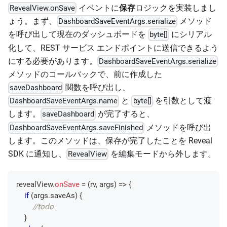
イベントに
保存
ロジックを実装しまし
RevealView.onSave
ょう。まず、
メソッド
DashboardSaveEventArgs.serialize
を呼び出して現在のダッシュボードを
に​​シリアル
byte[]
化して、REST サービス エンドポイントに送信できるよう
にする必要があります。
DashboardSaveEventArgs.serialize
メソッドのコールバックで、前に作成した
関数を呼び出し、
saveDashboard
と
を引数として渡
DashboardSaveEventArgs.name
byte[]
します。
が完了すると、
saveDashboard
メソッドを呼び出
DashboardSaveEventArgs.saveFinished
します。このメソッドは、保存が完了したことを Reveal
SDK に通知し、
を編集モードから外します。
RevealView
revealView
.
onSave
=
(
rv
,
 args
)
=>
{
if
(
args
.
saveAs
)
{
//todo
}