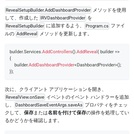
メソッドを使用
RevealSetupBuilder.AddDashboardProvider
して、作成した
を
IRVDashboardProvider
に追加するよう、
ファイ
RevealSetupBuilder
Program.cs
ルの
メソッドを更新します。
AddReveal
builder
.
Services
.
AddControllers
(
)
.
AddReveal
(
 builder 
=>
{
    builder
.
AddDashboardProvider
<
DashboardProvider
>
(
)
;
}
)
;
次に、クライアント アプリケーションを開き、
イベントのイベント ハンドラーを追加
RevealView.onSave
し、
プロパティをチェッ
DashboardSaveEventArgs.saveAs
クして、
保存
または
名前を付けて保存
の操作を処理してい
るかどうかを確認します。