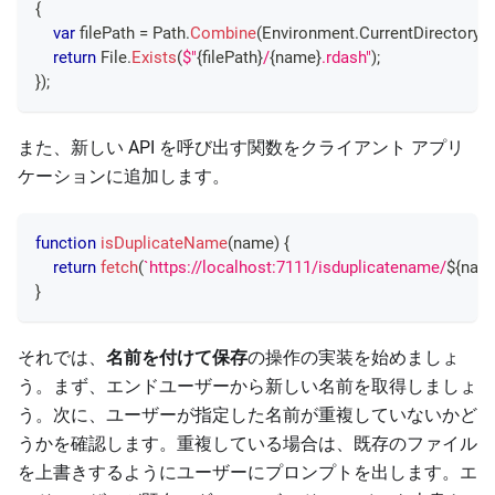
{
var
 filePath 
=
 Path
.
Combine
(
Environment
.
CurrentDirectory
,
return
 File
.
Exists
(
$"
{
filePath
}
/
{
name
}
.rdash"
)
;
}
)
;
また、新しい API を呼び出す関数をクライアント アプリ
ケーションに追加します。
function
isDuplicateName
(
name
)
{
return
fetch
(
`
https://localhost:7111/isduplicatename/
${
nam
}
それでは、
名前を付けて保存
の操作の実装を始めましょ
う。まず、エンドユーザーから新しい名前を取得しましょ
う。次に、ユーザーが指定した名前が重複していないかど
うかを確認します。重複している場合は、既存のファイル
を上書きするようにユーザーにプロンプトを出します。エ