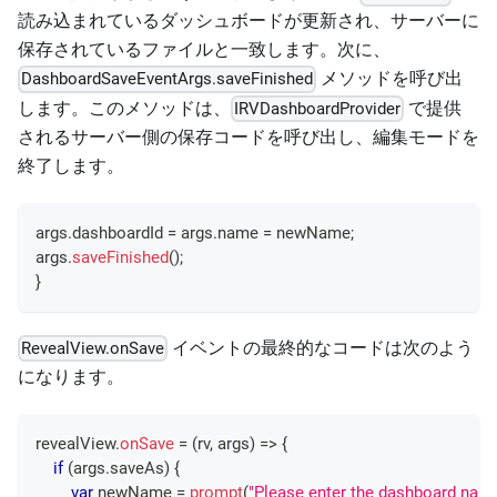
読み込まれているダッシュボードが更新され、サーバーに
保存されているファイルと一致します。次に、
メソッドを呼び出
DashboardSaveEventArgs.saveFinished
します。このメソッドは、
で提供
IRVDashboardProvider
されるサーバー側の保存コードを呼び出し、編集モードを
終了します。
args
.
dashboardId
=
 args
.
name
=
 newName
;
args
.
saveFinished
(
)
;
}
イベントの最終的なコードは次のよう
RevealView.onSave
になります。
revealView
.
onSave
=
(
rv
,
 args
)
=>
{
if
(
args
.
saveAs
)
{
var
 newName 
=
prompt
(
"Please enter the dashboard nam