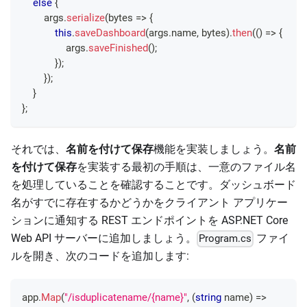
else
{
        args
.
serialize
(
bytes
=>
{
this
.
saveDashboard
(
args
.
name
,
 bytes
)
.
then
(
(
)
=>
{
                args
.
saveFinished
(
)
;
}
)
;
}
)
;
}
}
;
それでは、
名前を付けて保存
機能を実装しましょう。
名前
を付けて保存
を実装する最初の手順は、一意のファイル名
を処理していることを確認することです。ダッシュボード
名がすでに存在するかどうかをクライアント アプリケー
ションに通知する REST エンドポイントを ASP.NET Core
Web API サーバーに追加しましょう。
ファイ
Program.cs
ルを開き、次のコードを追加します:
app
.
Map
(
"/isduplicatename/{name}"
,
(
string
 name
)
=>