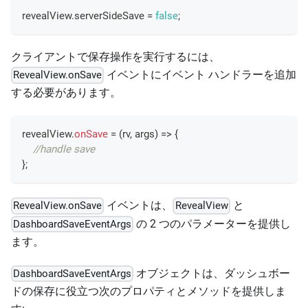
revealView
.
serverSideSave
=
false
;
クライアントで保存操作を実行するには、
イベントにイベント ハンドラーを追加
RevealView.onSave
する必要があります。
revealView
.
onSave
=
(
rv
,
 args
)
=>
{
//handle save
}
;
イベントは、
と
RevealView.onSave
RevealView
の 2 つのパラメーターを提供し
DashboardSaveEventArgs
ます。
オブジェクトは、ダッシュボー
DashboardSaveEventArgs
ドの保存に役立つ次のプロパティとメソッドを提供しま