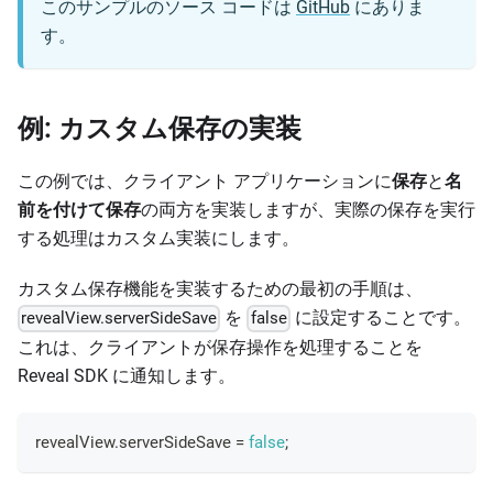
このサンプルのソース コードは
GitHub
にありま
す。
例: カスタム保存の実装
この例では、クライアント アプリケーションに
保存
と
名
前を付けて保存
の両方を実装しますが、実際の保存を実行
する処理はカスタム実装にします。
カスタム保存機能を実装するための最初の手順は、
を
に設定することです。
revealView.serverSideSave
false
これは、クライアントが保存操作を処理することを
Reveal SDK に通知します。
revealView
.
serverSideSave
=
false
;