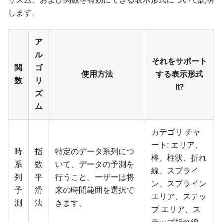
します。
ア
ル
それをサポート
関
ゴ
使用方法
する表示形式
数
リ
it?
ズ
ム
カテゴリ チャ
ート: エリア、
時
指
特定のデータ系列につ
棒、柱状、折れ
系
数
いて、データの予測を
線、スプライ
列
平
行うこと。ーザーは将
ン、スプライン
予
滑
来の時間範囲を選択で
エリア、ステッ
測
法
きます。
プ エリア、ス