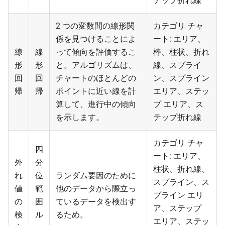
テップ折れ線
2 つの変数間の線形関
カテゴリ チャ
係を見つけることによ
ート: エリア、
線
線
って傾向を評価するこ
棒、柱状、折れ
形
形
と。アルゴリズムは、
線、スプライ
回
回
チャートのほとんどの
ン、スプライン
帰
帰
ポイントに近い線を計
エリア、ステッ
算して、進行中の傾向
プ エリア、ス
を示します。
テップ折れ線
カテゴリ チャ
四
ート: エリア、
外
分
柱状、折れ線、
れ
位
ランダム要因のために
スプライン、ス
値
範
他のデータから際立っ
プライン エリ
の
囲
ているデータを検出す
ア、ステップ
検
ル
るため。
エリア、ステッ