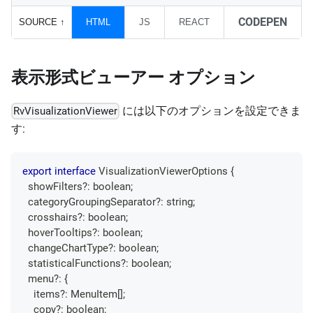
CODEPEN
SOURCE
↑
HTML
JS
REACT
表示形式ビューアー オプション
には以下のオプションを設定できま
RvVisualizationViewer
す:
export
interface
VisualizationViewerOptions
{
  showFilters
?
:
boolean
;
  categoryGroupingSeparator
?
:
string
;
  crosshairs
?
:
boolean
;
  hoverTooltips
?
:
boolean
;
  changeChartType
?
:
boolean
;
  statisticalFunctions
?
:
boolean
;
  menu
?
:
{
    items
?
:
MenuItem
[
]
;
    copy
?
:
boolean
;