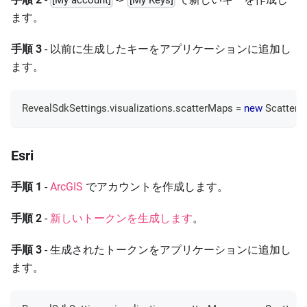
[My account]
[My Keys]
ます。
手順 3
- 以前に生成したキーをアプリケーションに追加し
ます。
RevealSdkSettings
.
visualizations
.
scatterMaps
=
new
ScatterM
Esri
手順 1
-
ArcGIS
でアカウントを作成します。
手順 2
-
新しいトークンを生成します
。
手順 3
- 生成されたトークンをアプリケーションに追加し
ます。