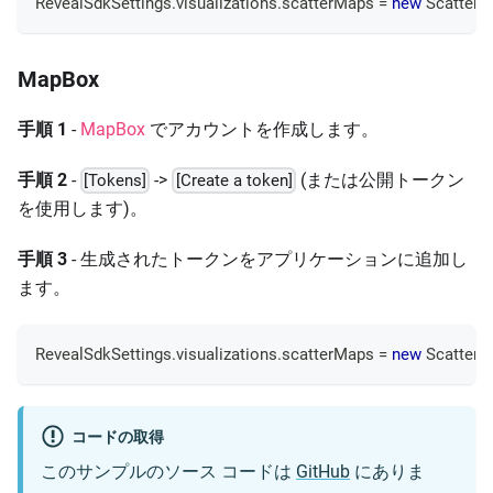
RevealSdkSettings
.
visualizations
.
scatterMaps
=
new
ScatterM
MapBox
手順 1
-
MapBox
でアカウントを作成します。
手順 2
-
->
(または公開トークン
[Tokens]
[Create a token]
を使用します)。
手順 3
- 生成されたトークンをアプリケーションに追加し
ます。
RevealSdkSettings
.
visualizations
.
scatterMaps
=
new
ScatterM
コードの取得
このサンプルのソース コードは
GitHub
にありま