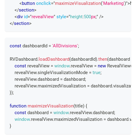
<
button
onclick
=
"
maximizeVisualization
(
'Marketing'
)
"
>
Ma
</
section
>
<
div
id
=
"
revealView
"
style
=
"
height
:
500
px
;
"
/>
</
section
>
const
 dashboardId 
=
'AllDivisions'
;
RVDashboard
.
loadDashboard
(
dashboardId
)
.
then
(
dashboard
=>
const
 revealView 
=
window
.
revealView
=
new
RevealView
(
"
    revealView
.
singleVisualizationMode
=
true
;
    revealView
.
dashboard
=
 dashboard
;
    revealView
.
maximizedVisualization
=
 dashboard
.
visualizati
}
)
;
function
maximizeVisualization
(
title
)
{
const
 dashboard 
=
window
.
revealView
.
dashboard
;
window
.
revealView
.
maximizedVisualization
=
 dashboard
.
vis
}