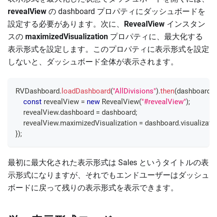
revealView
の dashboard プロパティにダッシュボードを
設定する必要があります。次に、
RevealView
インスタン
スの
maximizedVisualization
プロパティに、最大化する
表示形式を設定します。このプロパティに表示形式を設定
しないと、ダッシュボード全体が表示されます。
RVDashboard
.
loadDashboard
(
"AllDivisions"
)
.
then
(
dashboard
=
const
 revealView 
=
new
RevealView
(
"#revealView"
)
;
    revealView
.
dashboard
=
 dashboard
;
    revealView
.
maximizedVisualization
=
 dashboard
.
visualizati
}
)
;
最初に最大化された表示形式は Sales というタイトルの表
示形式になりますが、それでもエンドユーザーはダッシュ
ボードに戻って残りの表示形式を表示できます。