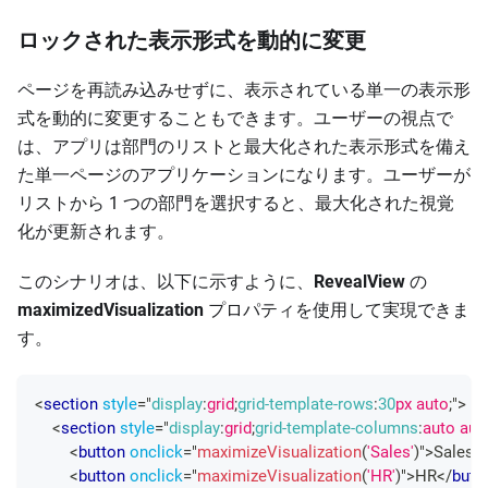
ロックされた表示形式を動的に変更
ページを再読み込みせずに、表示されている単一の表示形
式を動的に変更することもできます。ユーザーの視点で
は、アプリは部門のリストと最大化された表示形式を備え
た単一ページのアプリケーションになります。ユーザーが
リストから 1 つの部門を選択すると、最大化された視覚
化が更新されます。
このシナリオは、以下に示すように、
RevealView
の
maximizedVisualization
プロパティを使用して実現できま
す。
<
section
style
=
"
display
:
grid
;
grid-template-rows
:
30
px
 auto
;
"
>
<
section
style
=
"
display
:
grid
;
grid-template-columns
:
auto aut
<
button
onclick
=
"
maximizeVisualization
(
'Sales'
)
"
>
Sales
<
<
button
onclick
=
"
maximizeVisualization
(
'HR'
)
"
>
HR
</
butt